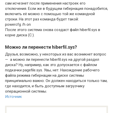
сам исчезнет после применения настроек его
отключения. Если же в будущем гибернация понадобится,
включить её можно с помощью той же командной
строки. На этот раз команда будет такой:
powercfg /h on
После этого система снова создаст файл hiberfil.sys в
корне диска (C:).
Можно ли перенести hiberfil.sys?
Друзья, возможно, у некоторых из вас возникнет вопрос
— а можно ли перенести hiberfil.sys на другой раздел
диска? Ну, например, как это допускается с файлом
подкачки pagefile.sys. Увы, нет. Нахождение рабочего
файла режима гибернации на диске системы
принципиально важно. Он должен находиться только там,
где находится, и быть доступным загрузчику
операционной системы.
Источник