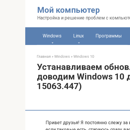
Перейти
Мой компьютер
к
контенту
Настройка и решение проблем с компью
Windows
Linux
Программы
Главная
»
Windows
»
Windows 10
Устанавливаем обнов
доводим Windows 10 д
15063.447)
Привет друзья! Я постоянно слежу за
если таковые есть, стараюсь сразу ва