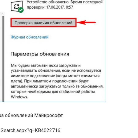
ра обновлений Майкрософт
om/Search.aspx?q=KB4022716