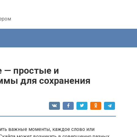
тером
e — простые и
ммы для сохранения
анить важные моменты, каждое слово или
 Скайпа может возникать в совершенно разных