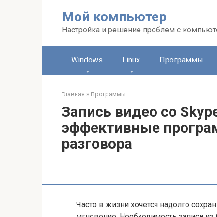
Перейти
Мой компьютер
к
контенту
Настройка и решение проблем с компью
Windows
Linux
Программы
Главная
»
Программы
Запись видео со Skyp
эффективные програ
разговора
Часто в жизни хочется надолго сохр
мгновение. Необходимость записи из