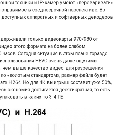
ионной техники и IP-камер умеют «переваривать»
о поправимое в среднесрочной перспективе. Во
во доступных аппаратных и софтверных декодеров
поддерживали только видеокарты 970/980 от
 видео этого формата на более слабом
 часов. Сегодня ситуация в этом плане гораздо
т использования HEVC очень даже ощутимы.
е, чем выше качество видео: для разрешения
ло «золотым стандартом», размер файла будет
те H.264. Но для 4К выигрыш составит уже 50%,
десь экономия достигается десятикратная, то есть
паковать в каких-то 3-4 ГБ.