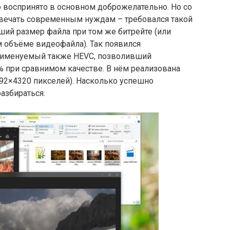
 воспринято в основном доброжелательно. Но со
отвечать современным нуждам – требовался такой
ший размер файла при том же битрейте (или
 объёме видеофайла). Так появился
 именуемый также HEVC, позволивший
 при сравнимом качестве. В нём реализована
92×4320 пикселей). Насколько успешно
разбираться.