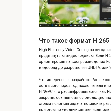
Что такое формат H.265
High Efficiency Video Coding на сего
продвинутым видеокодеком. Если H.2
ориентирован на воспроизведение Ful
видеоряд до разрешения UHDTV, или 8
Что интересно, к разработке более со
есть всего через год после начала в
H.NGVC, что расшифровывается как Next
закрепилось нынешнее эволюционное
стояла нелёгкая задача: повысить ра
при этом не увеличивая вычислитель