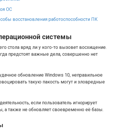
оя ОС
собы восстановления работоспособности ПК
перационной системы
го стола вряд ли у кого-то вызовет восхищение.
когда предстоят важные дела, совершенно нет
еудачное обновление Windows 10, неправильное
овоцировать такую пакость могут и зловредные
еятельность, если пользователь игнорирует
, а также не обновляет своевременно её базы.
ы