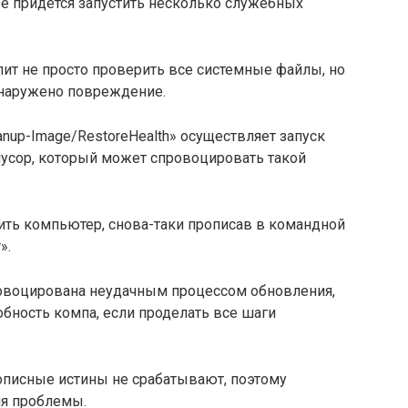
е придётся запустить несколько служебных
ит не просто проверить все системные файлы, но
бнаружено повреждение.
nup-Image/RestoreHealth» осуществляет запуск
мусор, который может спровоцировать такой
ить компьютер, снова-таки прописав в командной
».
ровоцирована неудачным процессом обновления,
обность компа, если проделать все шаги
описные истины не срабатывают, поэтому
ия проблемы.