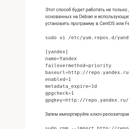
Этот способ будет работать не только 
основанных на Debian и использующи
установить программу в CentOS или Fe
sudo vi /etc/yum.repos.d/yand
[yandex]
name=Yandex
failovermethod=priority
baseurl=http://repo.yandex.ru
enabled=1
metadata_expire=1d
gpgcheck=1
gpgkey=http://repo.yandex.ru/
Затем импортируйте ключ репозитория
sudo rpm --import http://repo