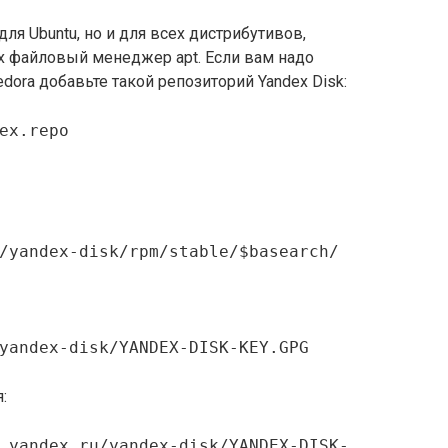
для Ubuntu, но и для всех дистрибутивов,
х файловый менеджер apt. Если вам надо
dora добавьте такой репозиторий Yandex Disk:
ex.repo
/yandex-disk/rpm/stable/$basearch/
yandex-disk/YANDEX-DISK-KEY.GPG
:
.yandex.ru/yandex-disk/YANDEX-DISK-