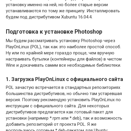
установку именно на ней, но более старые версии
устанавливаются по тому же принципу. Инсталлировать
будем под дистрибутивом Xubuntu 16.04.4.
Подготовка к установке Photoshop
Мы будем рассматривать установку Photoshop через
PlayOnLinux (POL), так как это наиболее простой способ.
Ну или по крайней мере гораздо проще, чем вручную
настраивать бутылки (контейнеры для файлов) в чистом
Wine и докачивать самим все необходимые библиотеки.
1. Загрузка PlayOnLinux с официального сайта
POL зачастую встречается в стандартных репозиториях
большинства дистрибутивов, но обычно там устаревшая
версия. Поэтому рекомендую установить PlayOnLinux по
инструкции с официального сайта. Для некоторых
дистрибутивов предлагается как готовый пакет для
установки (например *.rpm или *.deb), так и возможность
добавить репозиторий от проекта POL. Я же
воспользуюсь готовым *.deb-пакетом для Ubuntu: