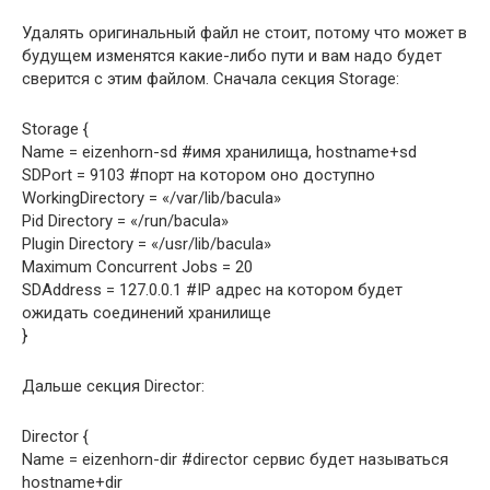
Удалять оригинальный файл не стоит, потому что может в
будущем изменятся какие-либо пути и вам надо будет
сверится с этим файлом. Сначала секция Storage:
Storage {
Name = eizenhorn-sd #имя хранилища, hostname+sd
SDPort = 9103 #порт на котором оно доступно
WorkingDirectory = «/var/lib/bacula»
Pid Directory = «/run/bacula»
Plugin Directory = «/usr/lib/bacula»
Maximum Concurrent Jobs = 20
SDAddress = 127.0.0.1 #IP адрес на котором будет
ожидать соединений хранилище
}
Дальше секция Director:
Director {
Name = eizenhorn-dir #director сервис будет называться
hostname+dir