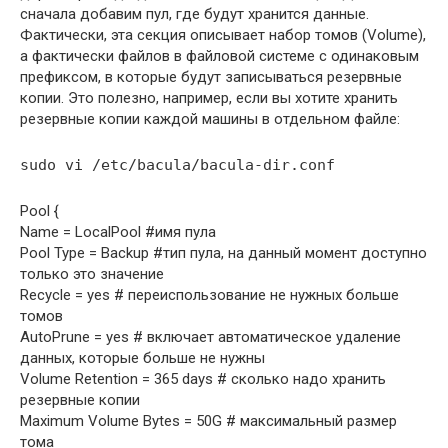
сначала добавим пул, где будут хранится данные.
Фактически, эта секция описывает набор томов (Volume),
а фактически файлов в файловой системе с одинаковым
префиксом, в которые будут записываться резервные
копии. Это полезно, например, если вы хотите хранить
резервные копии каждой машины в отдельном файле:
sudo vi /etc/bacula/bacula-dir.conf
Pool {
Name = LocalPool #имя пула
Pool Type = Backup #тип пула, на данный момент доступно
только это значение
Recycle = yes # переиспользование не нужных больше
томов
AutoPrune = yes # включает автоматическое удаление
данных, которые больше не нужны
Volume Retention = 365 days # сколько надо хранить
резервные копии
Maximum Volume Bytes = 50G # максимальный размер
тома