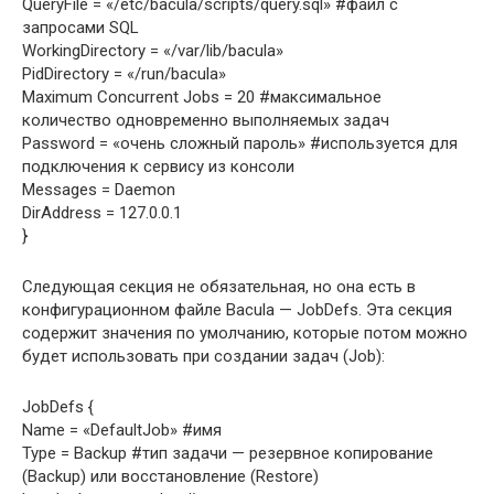
QueryFile = «/etc/bacula/scripts/query.sql» #файл с
запросами SQL
WorkingDirectory = «/var/lib/bacula»
PidDirectory = «/run/bacula»
Maximum Concurrent Jobs = 20 #максимальное
количество одновременно выполняемых задач
Password = «очень сложный пароль» #используется для
подключения к сервису из консоли
Messages = Daemon
DirAddress = 127.0.0.1
}
Следующая секция не обязательная, но она есть в
конфигурационном файле Bacula — JobDefs. Эта секция
содержит значения по умолчанию, которые потом можно
будет использовать при создании задач (Job):
JobDefs {
Name = «DefaultJob» #имя
Type = Backup #тип задачи — резервное копирование
(Backup) или восстановление (Restore)