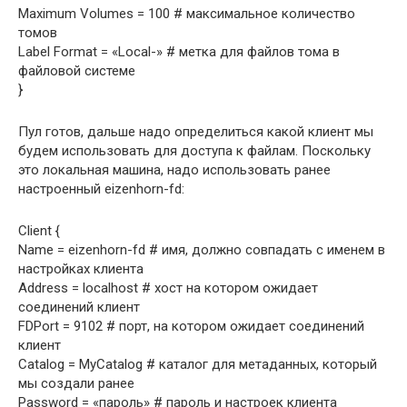
Maximum Volumes = 100 # максимальное количество
томов
Label Format = «Local-» # метка для файлов тома в
файловой системе
}
Пул готов, дальше надо определиться какой клиент мы
будем использовать для доступа к файлам. Поскольку
это локальная машина, надо использовать ранее
настроенный eizenhorn-fd:
Client {
Name = eizenhorn-fd # имя, должно совпадать с именем в
настройках клиента
Address = localhost # хост на котором ожидает
соединений клиент
FDPort = 9102 # порт, на котором ожидает соединений
клиент
Catalog = MyCatalog # каталог для метаданных, который
мы создали ранее
Password = «пароль» # пароль и настроек клиента