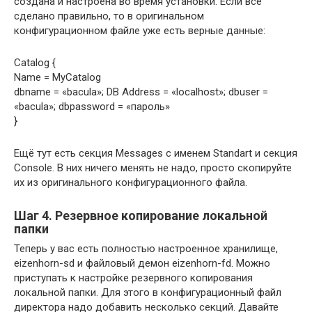
создана и настроена во время установки. Если всё
сделано правильно, то в оригинальном
конфигурационном файле уже есть верные данные:
Catalog {
Name = MyCatalog
dbname = «bacula»; DB Address = «localhost»; dbuser =
«bacula»; dbpassword = «пароль»
}
Ещё тут есть секция Messages с именем Standart и секция
Console. В них ничего менять не надо, просто скопируйте
их из оригинального конфигурационного файла.
Шаг 4. Резервное копирование локальной
папки
Теперь у вас есть полностью настроенное хранилище,
eizenhorn-sd и файловый демон eizenhorn-fd. Можно
приступать к настройке резервного копирования
локальной папки. Для этого в конфигурационный файл
директора надо добавить несколько секций. Давайте