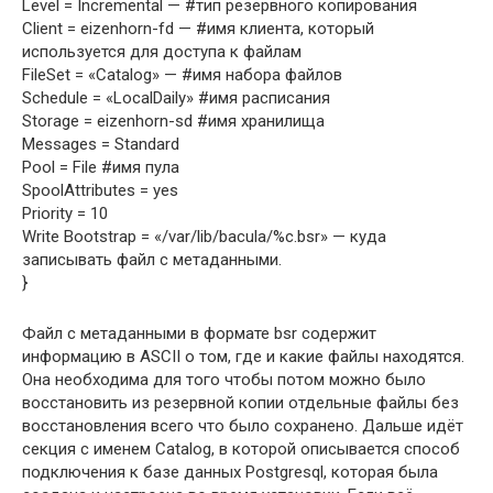
Level = Incremental — #тип резервного копирования
Client = eizenhorn-fd — #имя клиента, который
используется для доступа к файлам
FileSet = «Catalog» — #имя набора файлов
Schedule = «LocalDaily» #имя расписания
Storage = eizenhorn-sd #имя хранилища
Messages = Standard
Pool = File #имя пула
SpoolAttributes = yes
Priority = 10
Write Bootstrap = «/var/lib/bacula/%c.bsr» — куда
записывать файл с метаданными.
}
Файл с метаданными в формате bsr содержит
информацию в ASCII о том, где и какие файлы находятся.
Она необходима для того чтобы потом можно было
восстановить из резервной копии отдельные файлы без
восстановления всего что было сохранено. Дальше идёт
секция с именем Catalog, в которой описывается способ
подключения к базе данных Postgresql, которая была