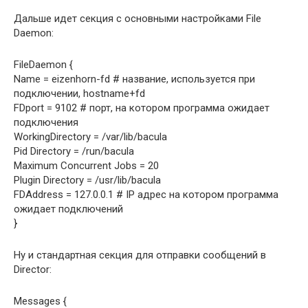
Дальше идет секция с основными настройками File
Daemon:
FileDaemon {
Name = eizenhorn-fd # название, используется при
подключении, hostname+fd
FDport = 9102 # порт, на котором программа ожидает
подключения
WorkingDirectory = /var/lib/bacula
Pid Directory = /run/bacula
Maximum Concurrent Jobs = 20
Plugin Directory = /usr/lib/bacula
FDAddress = 127.0.0.1 # IP адрес на котором программа
ожидает подключений
}
Ну и стандартная секция для отправки сообщений в
Director:
Messages {