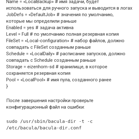
Name = «LocalBackup» # имя задачи, будет
использоваться для ручного запуска и выводится в логах
JobDefs = «DefaultJob» # значения по умолчанию,
которые мы определили раньше
Enabled = yes # задача активна
Level = Full # по умолчанию полная резервная копия
FileSet = «Local-configuration» # набор файлов, должно
совпадать с FileSet созданным раньше
Schedule = «LocalDaily» # расписание запусков, должно
совпадать c Schedule созданным раньше
Storage = eizenhorn-sd # хранилище, в которое
сохраняется резервная копия
Pool = «LocalPool» # имя пула, созданного ранее
}
После завершения настройки проверьте
конфигурационный файл на ошибки:
sudo /usr/sbin/bacula-dir -t -c
/etc/bacula/bacula-dir.conf