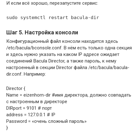
И если всё хорошо, перезапустите сервис:
sudo systemctl restart bacula-dir
Шаг 5. Настройка консоли
Конфигурационный файл консоли находится здесь
/etc/bacula/bconsole.conf. В нём есть только одна секция
и здесь нужно указать на каком IP адресе ожидает
соединений Bacula Director, а также пароль, к нему
настроенный в секции Director файла /etc/bacula/bacula-
dir.conf. Например:
Director {
Name = eizenhorn-dir #имя директора, должно совпадать
с настроенным в директоре
DIRport = 9101 # порт
address = 127.0.0.1 # IP
Password = «очень сложный пароль»
}