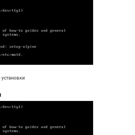
 установки
ы