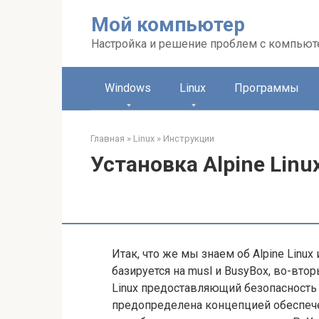
Перейти
Мой компьютер
к
контенту
Настройка и решение проблем с компью
Windows
Linux
Программы
Главная
»
Linux
»
Инструкции
Установка Alpine Linu
Итак, что же мы знаем об Alpine Linux
базируется на musl и BusyBox, во-вт
Linux предоставляющий безопасность 
предопределена концепцией обеспече