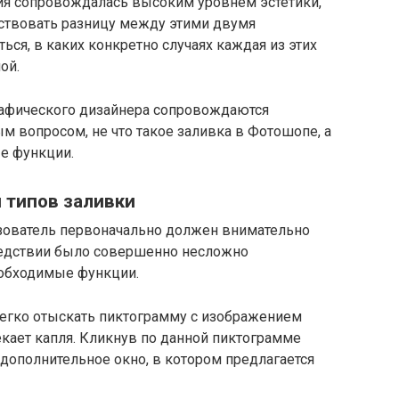
ия сопровождалась высоким уровнем эстетики,
ствовать разницу между этими двумя
ься, в каких конкретно случаях каждая из этих
ой.
афического дизайнера сопровождаются
 вопросом, не что такое заливка в Фотошопе, а
ые функции.
 типов заливки
ьзователь первоначально должен внимательно
ледствии было совершенно несложно
еобходимые функции.
легко отыскать пиктограмму с изображением
екает капля. Кликнув по данной пиктограмме
дополнительное окно, в котором предлагается