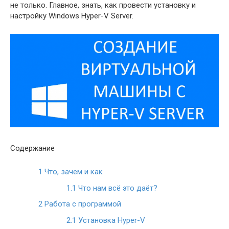
не только. Главное, знать, как провести установку и
настройку Windows Hyper-V Server.
Содержание
1
Что, зачем и как
1.1
Что нам всё это даёт?
2
Работа с программой
2.1
Установка Hyper-V