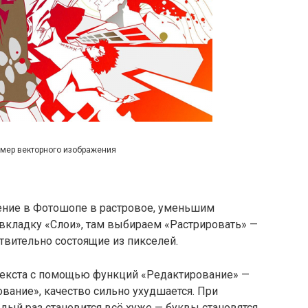
мер векторного изображения
ение в Фотошопе в растровое, уменьшим
 вкладку «Слои», там выбираем «Растрировать» —
ствительно состоящие из пикселей.
текста с помощью функций «Редактирование» —
ание», качество сильно ухудшается. При
дый раз становится всё хуже — буквы становятся