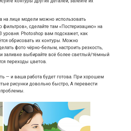
суйте контуры других деталей, залейте их
а на лице модели можно использовать
ю фильтров», сделайте там «Постеризацию» на
3 уровня. Photoshop вам подскажет, как
ётся обрисовать их контуры. Можно
делать фото чёрно-белым, настроить резкость,
ри заливке выбирайте всё более светлый/тёмный
тся переходы цветов.
ть — и ваша работа будет готова. При хорошем
стые рисунки довольно быстро, А перевести
 проблемы.