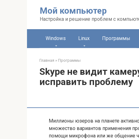
Перейти
Мой компьютер
к
контенту
Настройка и решение проблем с компью
Windows
Linux
Программы
Главная
»
Программы
Skype не видит камеру
исправить проблему
Миллионы юзеров на планете активно
множество вариантов применения про
помощи микрофона или же общение чер