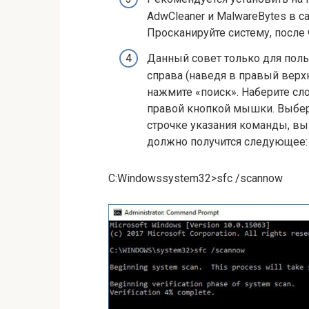
AdwCleaner и MalwareBytes в с
Просканируйте систему, после
Данный совет только для поль
справа (наведя в правый верхн
нажмите «поиск». Наберите сл
правой кнопкой мышки. Выбери
строчке указания команды, вы 
должно получится следующее:
C:Windowssystem32>sfc /scannow