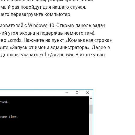
амый раз подойдут для нашего случая.
 чего перезагрузите компьютер.
зователей с Windows 10. Открыв панель задач
ий угол экрана и подержав немного там),
ово «cmd». Нажмите на пункт «Командная строка»
те «Запуск от имени администратора». Далее в
должны указать «sfc /scannow». В итоге у вас