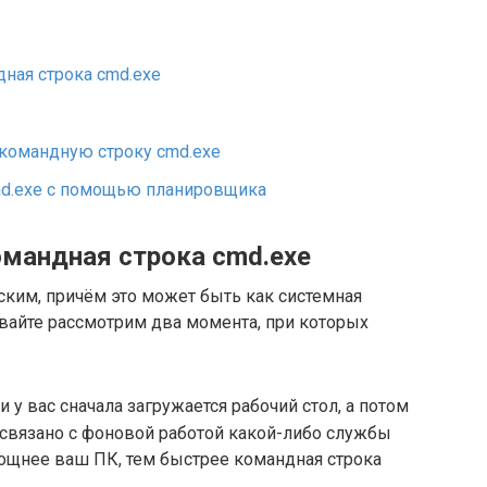
дная строка cmd.exe
командную строку cmd.exe
d.exe с помощью планировщика
омандная строка cmd.exe
ским, причём это может быть как системная
авайте рассмотрим два момента, при которых
 у вас сначала загружается рабочий стол, а потом
о связано с фоновой работой какой-либо службы
ощнее ваш ПК, тем быстрее командная строка