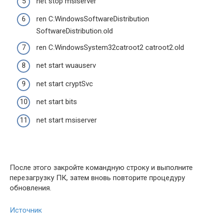
net stop msiserver
ren C:WindowsSoftwareDistribution
SoftwareDistribution.old
ren C:WindowsSystem32catroot2 catroot2.old
net start wuauserv
net start cryptSvc
net start bits
net start msiserver
После этого закройте командную строку и выполните
перезагрузку ПК, затем вновь повторите процедуру
обновления.
Источник