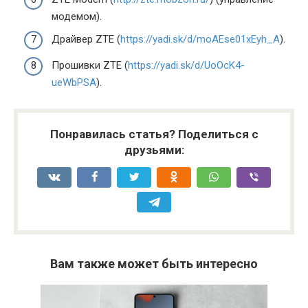
модемом).
Драйвер ZTE (
https://yadi.sk/d/moAEse01xEyh_A
).
Прошивки ZTE (
https://yadi.sk/d/UoOcK4-
ueWbPSA
).
Понравилась статья? Поделиться с
друзьями:
Вам также может быть интересно