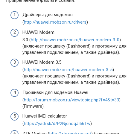
Прикреплённые файлы и ссылки:
Драйверы для модемов
(
http://huawei.mobzon.ru/drivers
)
HUAWEI Modem
3.0 (
http://huawei.mobzon.ru/huawei-modem-3-0
)
(включает прошивку (Dashboard) и программу для
управления подключением, а также драйвера).
HUAWEI Modem 3.5
(
http://huawei.mobzon.ru/huawei-modem-3-5
)
(включает прошивку (Dashboard) и программу для
управления подключением, а также драйвера).
Прошивки для модемов Huawei
(
http://forum.mobzon.ru/viewtopic.php?f=4&t=33
)
(Firmware).
Huawei IMEI calculator
(
https://yadi.sk/d/P2NjcnoqJI66Tw
).
ZTE Modem (
http://zte.mobzon.ru/
) (управление