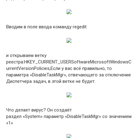
Вводим в поле ввода команду regedit
и открываем ветку
реестра:HKEY_CURRENT_USERSoftwareMicrosoftWindowsC
urrentVersionPolicies,Если у вас всё правильно, то
параметра «DisableTaskMgr», отвечающего за отключение
Диспетчера задач, в этой ветке не будет.
Что делает вирус? Он создаёт
раздел «System» параметр «DisableTaskMgr» со значением
«1»