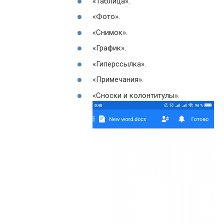
«Таблица».
«Фото».
«Снимок».
«График».
«Гиперссылка».
«Примечания».
«Сноски и колонтитулы».