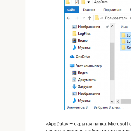
«AppData» — скрытая папка. Microsoft
нечего, а лишнее любопытство нович