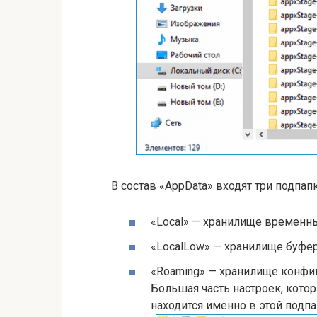
В состав «AppData» входят три подпапк
«Local» — хранилище временн
«LocalLow» — хранилище буфе
«Roaming» — хранилище конфи
Большая часть настроек, кото
находится именно в этой подпа