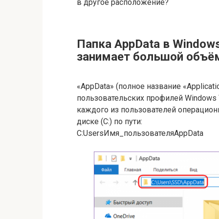
в другое расположение?
Папка AppData в Windows
занимает большой объём
«AppData» (полное название «Applicat
пользовательских профилей Windows Vi
каждого из пользователей операционн
диске (C:) по пути:
C:UsersИмя_пользователяAppData