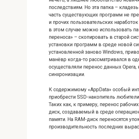
последствиям. Но эта папка – кладез
часть существующих программ не пре
и прочих пользовательских наработок
в этом случае можно использовать па
переноса» – скопировать в старой сис
установки программ в среде новой си
установленной заново Windows, приво
манёвр когда-то рассматривался в од
осуществляли перенос данных Opera, к
синхронизации.
К содержимому «AppData» особый и
приобрести SSD-накопитель любител
Таких как, к примеру, перенос рабоч
диск, создаваемый в среде операцион
памяти. На RAM-диск переносятся упо
производительность последних выраст