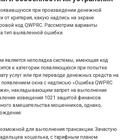
 появившуюся при произведении денежной
и от критерия, какую надпись на экране
ифровой код QWPRC. Рассмотрим варианты
на тип выявленной ошибки.
и является неполадка системы, имеющая код
ится к категории появляющихся при попытке
ату услуг или при переводе денежных средств на
ой появлением окна с надписью «Ошибка QWPRC
тежи», накладывающим запрет на выполнение
явление извещения 1021 защитой финансов
нного вмешательства мошенников, однако,
хождение:
зможной для выполнения трансакции. Зачастую
владельцев кошелька, с тарифным планом