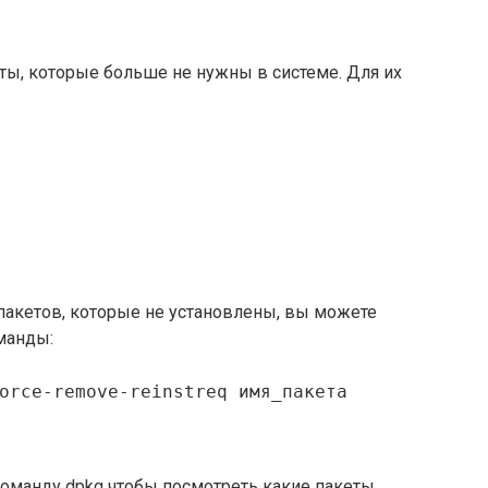
ты, которые больше не нужны в системе. Для их
 пакетов, которые не установлены, вы можете
манды:
orce-remove-reinstreq имя_пакета
команду dpkg чтобы посмотреть какие пакеты