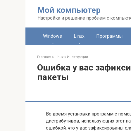
Перейти
Мой компьютер
к
контенту
Настройка и решение проблем с компью
Windows
Linux
Программы
Главная
»
Linux
»
Инструкции
Ошибка у вас зафикс
пакеты
Во время установки программ с помо
дистрибутивов, использующих этот п
ошибкой, что у вас зафиксированы сл