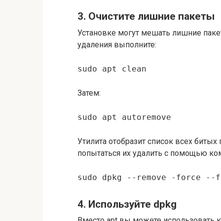
3. Очистите лишние пакеты
Установке могут мешать лишние паке
удаления выполните:
sudo apt clean
Затем:
sudo apt autoremove
Утилита отобразит список всех битых
попытаться их удалить с помощью ко
sudo dpkg --remove -force --f
4. Используйте dpkg
Вместо apt вы можете использовать 