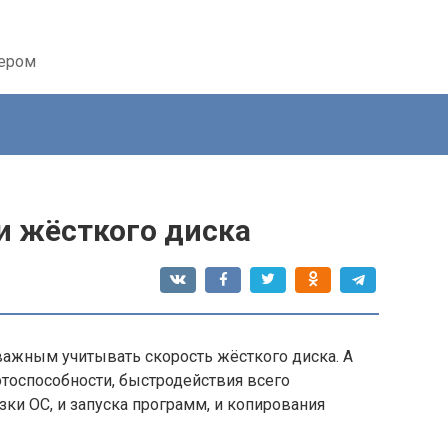
тером
и жёсткого диска
важным учитывать скорость жёсткого диска. А
отоспособности, быстродействия всего
зки ОС, и запуска программ, и копирования