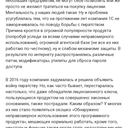
небольших предприятий, не могут себе позволить или же
просто не желают тратиться на покупку лицензии.
Ментальность у наших людей такая. Ну и проблема
усугублялась тем, что на протяжении лет компания 1С не
заморачивалась по поводу борьбы с пиратством.
Причина кроется в огромной популярности продукта
(попробуй уследи за всеми случаями неправомерного
использования), огромной агентской базе (не все из них
работаю по-честному), ну и слабом механизме защиты. В
результате по интернету распространялись различные
патчи, модификаторы, утилиты для сброса пароля
доступа.
В 2016 году компания задумалась и решила объявить
войну пиратству. Но, как часто бывает, перестаралась
настолько, что даже обладатели лицензионного ключа,
пользующиеся продуктом на совершенно законных
основаниях, также пострадали. Каким образом? У многих
из них стало появляться окошко «Обнаружено
неправомерное использование этого программного
продукта», мешающее нормально работать, кроме того,
некоторые функции также могли стать недоступными или