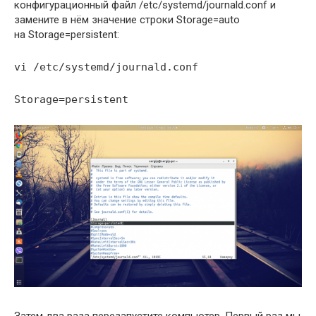
конфигурационный файл /etc/systemd/journald.conf и
замените в нём значение строки Storage=auto
на Storage=persistent:
vi /etc/systemd/journald.conf
Storage=persistent
Затем два раза перезапустите компьютер. Первый раз мы