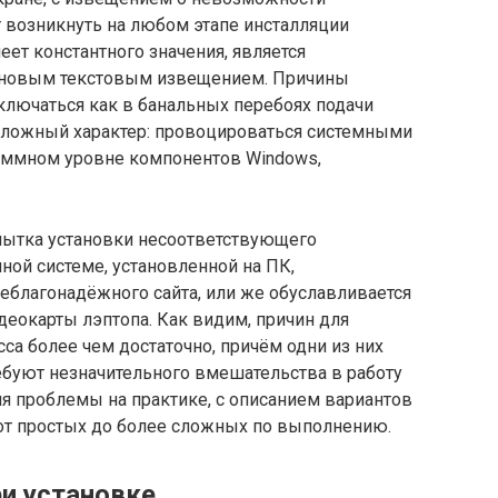
 возникнуть на любом этапе инсталляции
ет константного значения, является
ановым текстовым извещением. Причины
ключаться как в банальных перебоях подачи
е сложный характер: провоцироваться системными
аммном уровне компонентов Windows,
пытка установки несоответствующего
ой системе, установленной на ПК,
неблагонадёжного сайта, или же обуславливается
еокарты лэптопа. Как видим, причин для
а более чем достаточно, причём одни из них
ебуют незначительного вмешательства в работу
 проблемы на практике, с описанием вариантов
от простых до более сложных по выполнению.
ри установке