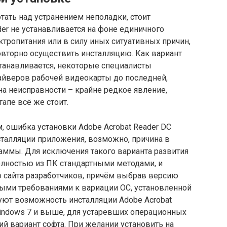
тать над устранением неполадки, стоит
der не устанавливается на фоне единичного
ктропитания или в силу иных ситуативных причин,
вторно осуществить инсталляцию. Как вариант
станавливается, некоторые специалисты
йверов рабочей видеокарты до последней,
на неисправности – крайне редкое явление,
тапе всё же стоит.
м, ошибка установки Adobe Acrobat Reader DC
сталляции приложения, возможно, причина в
аммы. Для исключения такого варианта развития
олностью из ПК стандартными методами, и
о сайта разработчиков, причём выбрав версию
ными требованиями к вариации ОС, установленной
уют возможность инсталляции Adobe Acrobat
Windows 7 и выше, для устаревших операционных
ий вариант софта. При желании установить на