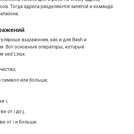
ов. Тогда адреса разделяются запятой и команда
апазона.
ыражений
улярные выражения, как и для Bash и
. Вот основные операторы, которые
 sed Linux:
чество;
н символ или больше;
е i;
е от i до j;
ве от i и больше.