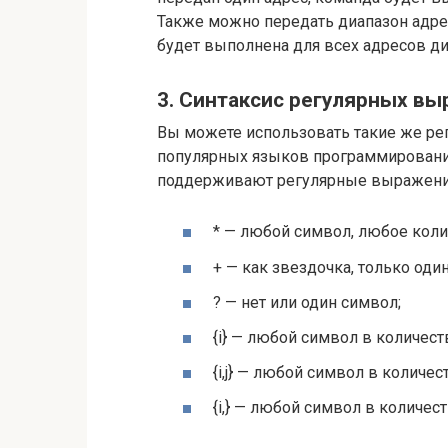
Также можно передать диапазон адрес
будет выполнена для всех адресов ди
3. Синтаксис регулярных в
Вы можете использовать такие же рег
популярных языков программирования
поддерживают регулярные выражения
* — любой символ, любое коли
+ — как звездочка, только оди
? — нет или один символ;
{i} — любой символ в количеств
{i,j} — любой символ в количеств
{i,} — любой символ в количест