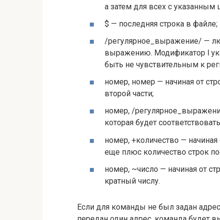
а затем для всех с указанным 
$ — последняя строка в файле;
/регулярное_выражение/ — люб
выражению. Модификатор l ук
быть не чувствительным к рег
номер, номер — начиная от стр
второй части;
номер, /регулярное_выражение/
которая будет соответствова
номер, +количество — начиная 
еще плюс количество строк по
номер, ~число — начиная от ст
кратный числу.
Если для команды не был задан адрес,
передан один адрес, команда будет вы