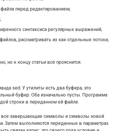
 файла перед редактированием;
;
ширенного синтаксиса регулярных выражений;
файлов, рассматривать их как отдельные потоки,
о, но к концу статьи всё прояснится.
анда sed. У утилиты есть два буфера, это
льный буфер. Оба изначально пусты. Программа
дой строки в переданном ей файле.
неё все завершающие символы и символы новой
на. Затем выполняются переданные в параметрах
ть связан адрес, это своего рода условие и