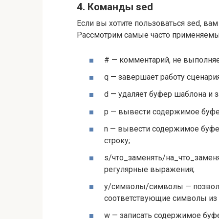
4. Команды sed
Если вы хотите пользоваться sed, ва
Рассмотрим самые часто применяемые
# — комментарий, не выполняе
q — завершает работу сценария
d — удаляет буфер шаблона и 
p — вывести содержимое буфе
n — вывести содержимое буфе
строку;
s/что_заменять/на_что_замен
регулярные выражения;
y/символы/символы — позволя
соответствующие символы из в
w — записать содержимое буфе