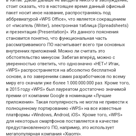
стоит сказать, что в настоящее время данный офисный
пакет носит иное название, распространяясь под
аббревиатурой «WPS Office», что является сокращением
от «писатель (Writer), электронная таблица (Spreadsheets)
и презентация (Presentation)». Из данного пояснения
становится понятно, что функциональная часть
рассматриваемого ПО насчитывает всего три основных
внутренних приложений. Можно ли считать это
обстоятельство минусом. Забегая вперёд, можно с
уверенностью ответить, что однозначно «НЕТ»! Итак,
«WPS» распространяется на абсолютно бесплатной
основе, а по заверениям самих разработчиков по всему
миру его скачали уже более 1.000.000.000 раз. Кроме того,
в 2015 году «WPS» был лауреатом достаточно значимой
премии от компании Google в номинации «Лучшие
приложения». Такая популярность не могла не привести к
полноценному портированию «WPS» на все известные
платформы «Windows, Android, iOS». Кроме того, «WPS»
для некоторых смартфонов поставляется в качестве
предустановленного ПО, например, это использует
мегапопулярная компания «Xiaomi».