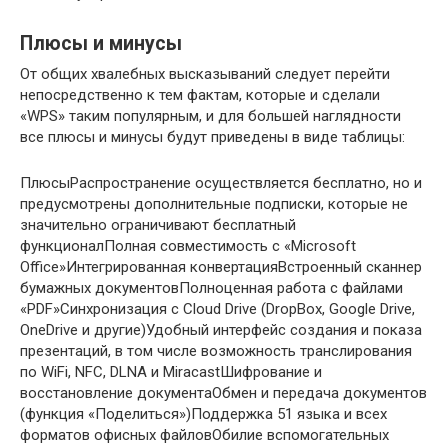
Плюсы и минусы
От общих хвалебных высказываний следует перейти
непосредственно к тем фактам, которые и сделали
«WPS» таким популярным, и для большей наглядности
все плюсы и минусы будут приведены в виде таблицы:
ПлюсыРаспространение осуществляется бесплатно, но и
предусмотрены дополнительные подписки, которые не
значительно ограничивают бесплатный
функционалПолная совместимость с «Microsoft
Office»Интегрированная конвертацияВстроенный сканнер
бумажных документовПолноценная работа с файлами
«PDF»Синхронизация с Cloud Drive (DropBox, Google Drive,
OneDrive и другие)Удобный интерфейс создания и показа
презентаций, в том числе возможность транслирования
по WiFi, NFC, DLNA и MiracastШифрование и
восстановление документаОбмен и передача документов
(функция «Поделиться»)Поддержка 51 языка и всех
форматов офисных файловОбилие вспомогательных