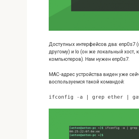
Доступных интерфейсов два: enp0s7 
другому) и lo (он же локальный хост,
компьютеров). Нам нужен enp0s7.
MAC-адрес устройства виден уже сейча
воспользуемся такой командой:
ifconfig -a | grep ether | ga