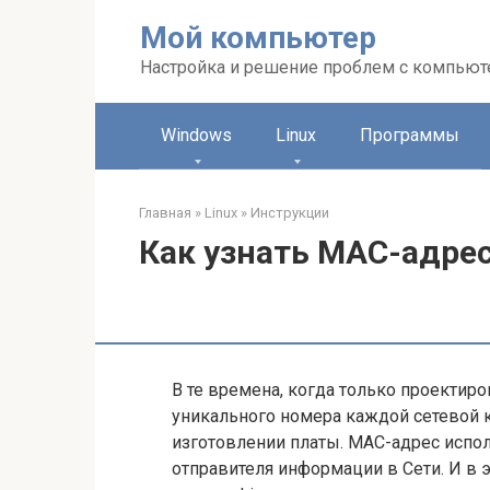
Перейти
Мой компьютер
к
контенту
Настройка и решение проблем с компью
Windows
Linux
Программы
Главная
»
Linux
»
Инструкции
Как узнать MAC-адрес
В те времена, когда только проектир
уникального номера каждой сетевой к
изготовлении платы. MAC-адрес испол
отправителя информации в Сети. И в э