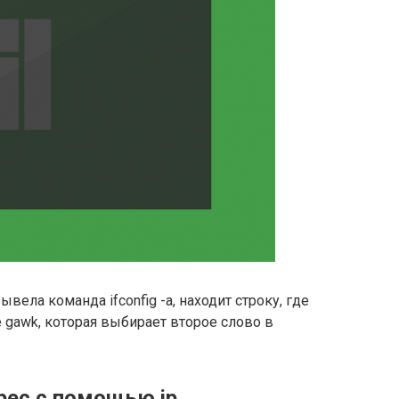
ывела команда ifconfig -a, находит строку, где
де gawk, которая выбирает второе слово в
рес с помощью ip