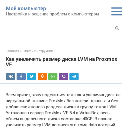
Перейти
Мой компьютер
к
Настройка и решение проблем с компьютером
контенту
Поиск:
Главная
»
Linux
»
Инструкции
Как увеличить размер диска LVM на Proxmox
VE
Всем привет, хочу поделиться тем как я увеличил диск на
виртуальной машине ProxMox без потери данных и без
добавления нового раздела диска в группу томов LVM.
Установлен сервер ProxMox-VE 5.4 в VirtualBox, весь
объем выделенного диска составлял 40GB. В планах
увеличить размер LVM логического тома data который