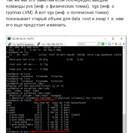
Так же мы это заметим если поочередно введем
команды pvs (инф. о физических томах), vgs (инф. о
группах LVM). А вот vgs (инф. о логических томах)
показывает старый объем для data root и swap т. к. нам
его еще предстоит изменить.