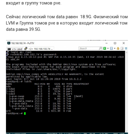
входит в группу томов pve.
Сейчас логический том data равен 18.9G. Физический том
LVM и Группа томов pve в которую входит логический том
data равна 39.5G.