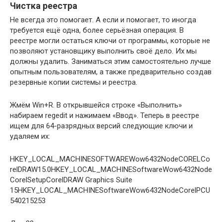
Чистка реестра
Не всегда это помогает. А если и помогает, то иногда
требуется ещё одна, более серьёзная операция. В
реестре могли остаться ключи от программы, которые не
позволяют установщику выполнить своё дело. Их мы
должны удалить. Заниматься этим самостоятельно лучше
опытным пользователям, а также предварительно создав
резервные копии системы и реестра.
Жмём Win+R. В открывшейся строке «Выполнить»
набираем regedit и нажимаем «Ввод». Теперь в реестре
ищем для 64-разрядных версий следующие ключи и
удаляем их:
HKEY_LOCAL_MACHINESOFTWAREWow6432NodeCORELCo
relDRAW15.0HKEY_LOCAL_MACHINESoftwareWow6432Node
CorelSetupCorelDRAW Graphics Suite
15HKEY_LOCAL_MACHINESoftwareWow6432NodeCorelPCU
540215253