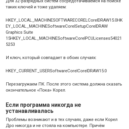
Для 32-разрядных систем сосредотачиваемся на поиске
таких ключей и тоже удаляем:
HKEY_LOCAL_MACHINESOFTWARECORELCorelDRAW15.0HK
EY_LOCAL_MACHINESoftwareCorelSetupCorelDRAW
Graphics Suite
15HKEY_LOCAL_MACHINESoftwareCorelPCULicenses54021
5253
И ключ, который совпадает в обоих случаях:
HKEY_CURRENT_USERSoftwareCorelCorelDRAW15.0
Перезагружаем ПК. После этого система должна сказать
окончательное «Пока» Корел.
Если программа никогда не
устанавливалась
Проблемы возникают и в тех случаях, даже если Корел
Дро никогда и не стояла на компьютере. Причём