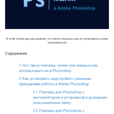
В этой статье мы расскажем, что такое плагины, как их установить и ими
пользоваться
Содержание
1
Что такое плагины, зачем они нужны и как
использовать их в Photoshop
2
Как установить надстройки с разными
принципами работы в Adobe Photoshop
2.1
Плагины для Photoshop с
инсталлятором и установкой в указанную
пользователем папку
2.2
Плагины для Photoshop с