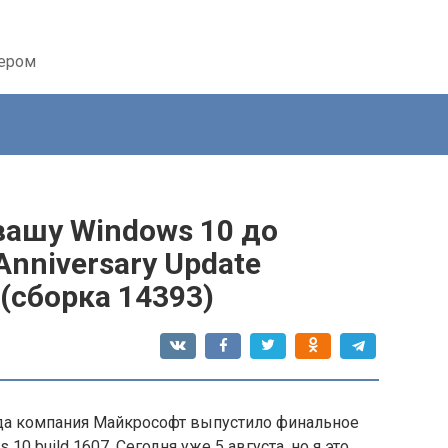
тером
вашу Windows 10 до
nniversary Update
 (сборка 14393)
ода компания Майкрософт выпустило финальное
10 build 1607. Сегодня уже 5 августа, но я это