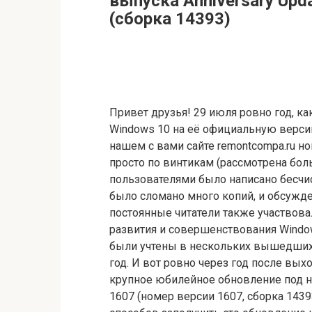
выпуска Anniversary Upda
(сборка 14393)
Привет друзья! 29 июля ровно год, к
Windows 10 на её официальную версию 
нашем с вами сайте remontcompa.ru н
просто по винтикам (рассмотрена боль
пользователями было написано бесчи
было сломано много копий, и обсужде
постоянные читатели также участвова
развития и совершенствования Window
были учтены в нескольких вышедших
год. И вот ровно через год после вы
крупное юбилейное обновление под на
1607 (номер версии 1607, сборка 143