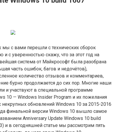
te Windows 10 build 1607
ак мы с вами перешли с технических сборок
и с уверенностью скажу, что за этот год на
овейшая система от Майкрософт была разобрана
шая часть ошибок, багов и недочётов),
сленное количество отзывов и комментариев,
ние бурно продолжается до сих пор. Многие наши
ли и участвуют в специальной программе
s 10 — Windows Insider Program и их пожелания
 некрупных обновлений Windows 10 за 2015-2016
хода финальной версии Windows 10 вышло самое
званием Anniversary Update Windows 10 build
93) и в сегодняшней статье мы рассмотрим пять