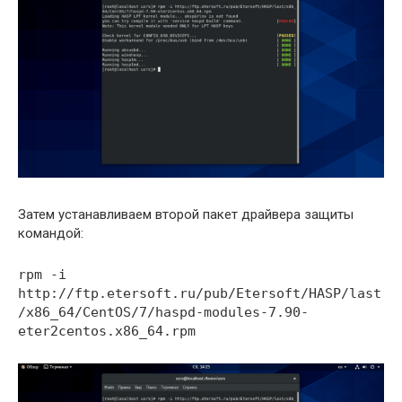
Затем устанавливаем второй пакет драйвера защиты
командой:
rpm -i
http://ftp.etersoft.ru/pub/Etersoft/HASP/last
/x86_64/CentOS/7/haspd-modules-7.90-
eter2centos.x86_64.rpm