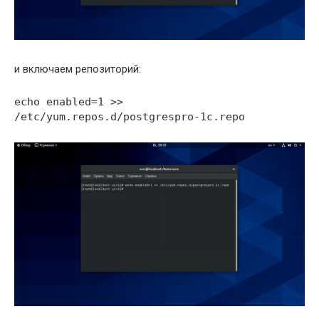
и включаем репозиторий:
echo enabled=1 >>
/etc/yum.repos.d/postgrespro-1c.repo