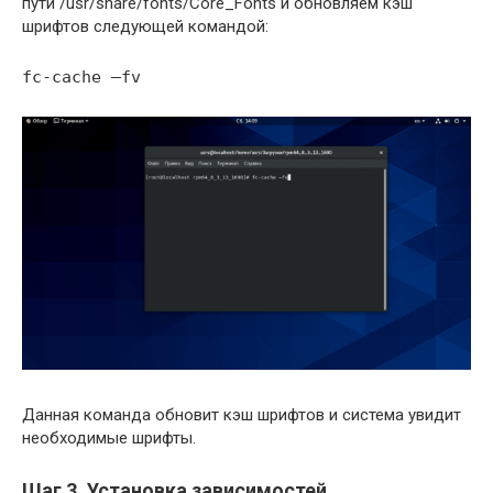
пути /usr/share/fonts/Core_Fonts и обновляем кэш
шрифтов следующей командой:
fc-cache –fv
Данная команда обновит кэш шрифтов и система увидит
необходимые шрифты.
Шаг 3. Установка зависимостей