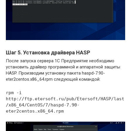
Шаг 5. Установка драйвера HASP
После запуска сервера 1С Предприятие необходимо
установить драйвер программной и аппаратной защиты
HASP. Производим установку пакета haspd-7.90-
eter2centos.x86_64.rpm следующей командой:
rpm -i
http://ftp.etersoft.ru/pub/Etersoft/HASP/last
/x86_64/CentOS/7/haspd-7.90-
eter2centos.x86_64.rpm