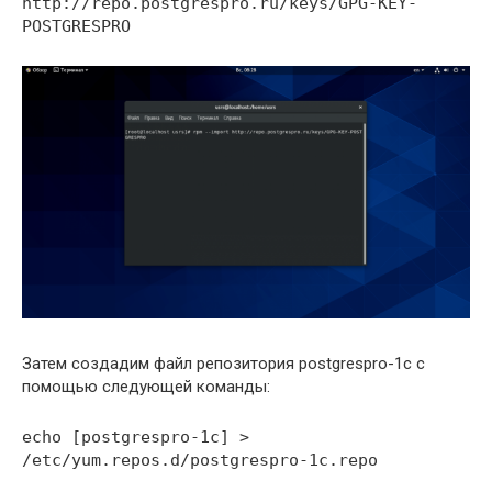
http://repo.postgrespro.ru/keys/GPG-KEY-
POSTGRESPRO
Затем создадим файл репозитория postgrespro-1c с
помощью следующей команды:
echo [postgrespro-1c] >
/etc/yum.repos.d/postgrespro-1c.repo