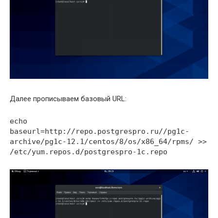
Далее прописываем базовый URL:
echo
baseurl=http://repo.postgrespro.ru//pg1c-
archive/pg1c-12.1/centos/8/os/x86_64/rpms/ >>
/etc/yum.repos.d/postgrespro-1c.repo