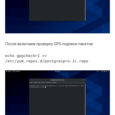
После включаем проверку GPG подписи пакетов:
echo gpgcheck=1 >>
/etc/yum.repos.d/postgrespro-1c.repo