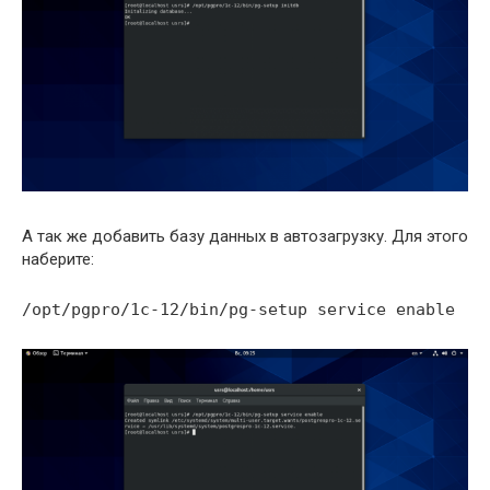
А так же добавить базу данных в автозагрузку. Для этого
наберите:
/opt/pgpro/1c-12/bin/pg-setup service enable